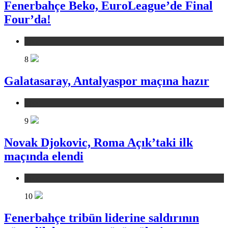
Fenerbahçe Beko, EuroLeague’de Final
Four’da!
Spor
8
Galatasaray, Antalyaspor maçına hazır
Spor
9
Novak Djokovic, Roma Açık’taki ilk
maçında elendi
Spor
10
Fenerbahçe tribün liderine saldırının