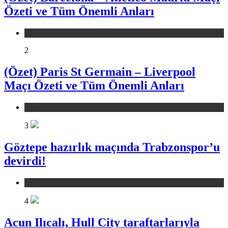
Özeti ve Tüm Önemli Anları
Spor
2
(Özet) Paris St Germain – Liverpool
Maçı Özeti ve Tüm Önemli Anları
Spor
3
Göztepe hazırlık maçında Trabzonspor’u
devirdi!
Spor
4
Acun Ilıcalı, Hull City taraftarlarıyla