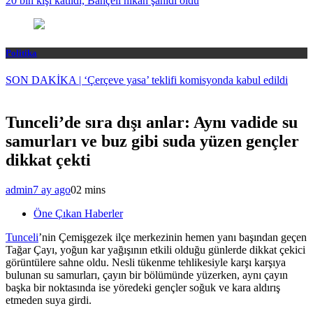
20 bin kişi katıldı, Bahçeli nikah şahidi oldu
Politika
SON DAKİKA | ‘Çerçeve yasa’ teklifi komisyonda kabul edildi
Tunceli’de sıra dışı anlar: Aynı vadide su
samurları ve buz gibi suda yüzen gençler
dikkat çekti
admin
7 ay ago
0
2 mins
Öne Çıkan Haberler
Tunceli
’nin Çemişgezek ilçe merkezinin hemen yanı başından geçen
Tağar Çayı, yoğun kar yağışının etkili olduğu günlerde dikkat çekici
görüntülere sahne oldu. Nesli tükenme tehlikesiyle karşı karşıya
bulunan su samurları, çayın bir bölümünde yüzerken, aynı çayın
başka bir noktasında ise yöredeki gençler soğuk ve kara aldırış
etmeden suya girdi.