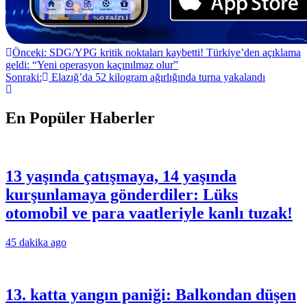
Yazı
Önceki:
SDG/YPG kritik noktaları kaybetti! Türkiye’den açıklama
geldi: “Yeni operasyon kaçınılmaz olur”
gezinmesi
Sonraki:
Elazığ’da 52 kilogram ağırlığında turna yakalandı
En Popüler Haberler
13 yaşında çatışmaya, 14 yaşında
kurşunlamaya gönderdiler: Lüks
otomobil ve para vaatleriyle kanlı tuzak!
45 dakika ago
13. katta yangın paniği: Balkondan düşen