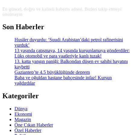
En güncel, doğru ve kaliteli haberin adresi. Bizleri takip etmeyi
unutmayın
Son Haberler
Husiler duyurdu: ‘Suudi Arabistan’daki petrol rafinerisini
vurduk’
13 yaşında çatışmaya, 14 yaşında kurşunlamaya gönderdiler:
Lüks otomobil ve para vaatleriyle kanlı tuzak!
13. katta yangın paniği: Balkondan düşen ev sahibi hayatını
kaybetti
Gaziantep’te 4.5 büyüklüğünde deprem
Baba ve oğuldan hastane bahçesinde infaz! Kurşun
yağdırdılar
Kategoriler
Dünya
Ekonomi
Magazin
Öne Çıkan Haberler
Özel Haberler