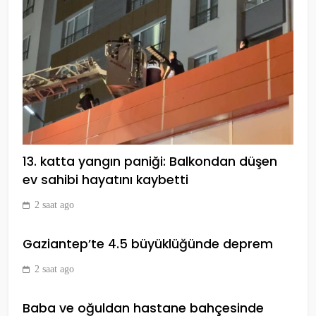
Novak Djokovic, Roma Açık’taki
ilk maçında elendi
SPOR
9
Fenerbahçe tribün liderine
13. katta yangın paniği: Balkondan düşen
saldırının güvenlik kamerası
görüntüleri ortaya çıktı
ev sahibi hayatını kaybetti
SPOR
10
2 saat ago
Gaziantep’te 4.5 büyüklüğünde deprem
(Özet) Barcelona – Atletico
Madrid Maçı Özeti ve Tüm
2 saat ago
Önemli Anları
SPOR
1
Baba ve oğuldan hastane bahçesinde