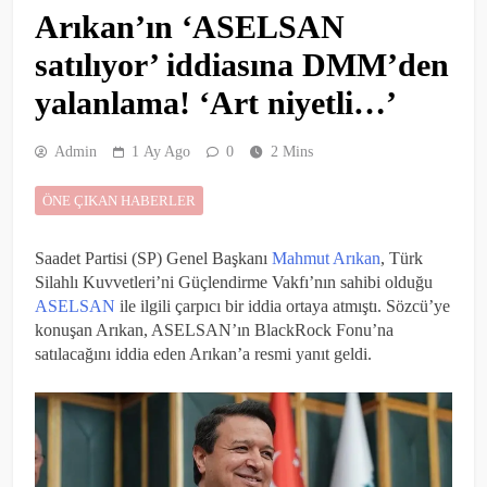
Arıkan’ın ‘ASELSAN
satılıyor’ iddiasına DMM’den
yalanlama! ‘Art niyetli…’
Admin
1 Ay Ago
0
2 Mins
ÖNE ÇIKAN HABERLER
Saadet Partisi (SP) Genel Başkanı
Mahmut Arıkan
, Türk
Silahlı Kuvvetleri’ni Güçlendirme Vakfı’nın sahibi olduğu
ASELSAN
ile ilgili çarpıcı bir iddia ortaya atmıştı. Sözcü’ye
konuşan Arıkan, ASELSAN’ın BlackRock Fonu’na
satılacağını iddia eden Arıkan’a resmi yanıt geldi.