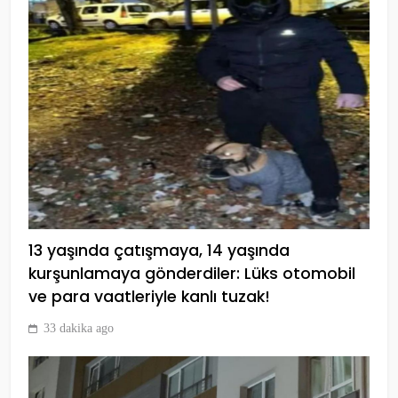
Fenerbahçe Beko,
EuroLeague’de Final Four’da!
SPOR
13 yaşında çatışmaya, 14 yaşında
7
kurşunlamaya gönderdiler: Lüks otomobil
ve para vaatleriyle kanlı tuzak!
Galatasaray, Antalyaspor
33 dakika ago
maçına hazır
SPOR
8