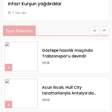
infaz! Kurşun yağdırdılar
3 saat ago
(Özet) Paris St Germain –
Liverpool Maçı Özeti ve Tüm
Önemli Anları
SPOR
Spor Haberleri
2
Göztepe hazırlık maçında
Trabzonspor’u devirdi!
SPOR
3
Acun Ilıcalı, Hull City
taraftarlarıyla Antalya’da
buluştu
SPOR
4