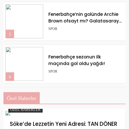
Fenerbahçe’nin golünde Archie
Brown ofsayt mı? Galatasaray
taraftarından Boey’in
SPOR
pozisyonuna yaylım ateşi!
5
Fenerbahçe sezonun ilk
maçında gol oldu yağdı!
SPOR
6
Özel Haberler
Fenerbahçe Beko,
EuroLeague’de Final Four’da!
ÖZEL HABERLER
SPOR
7
Söke’de Lezzetin Yeni Adresi: TAN DÖNER