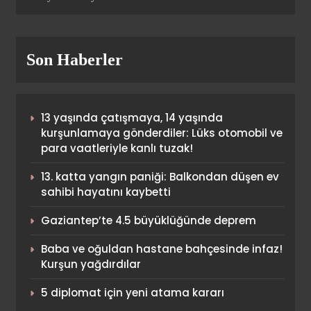
(Özet) Barcelona – Atletico
Madrid Maçı Özeti ve Tüm
Son Haberler
Önemli Anları
SPOR
1
13 yaşında çatışmaya, 14 yaşında
(Özet) Paris St Germain –
kurşunlamaya gönderdiler: Lüks otomobil ve
Liverpool Maçı Özeti ve Tüm
para vaatleriyle kanlı tuzak!
Önemli Anları
SPOR
13. katta yangın paniği: Balkondan düşen ev
2
sahibi hayatını kaybetti
Gaziantep’te 4.5 büyüklüğünde deprem
Göztepe hazırlık maçında
Baba ve oğuldan hastane bahçesinde infaz!
Trabzonspor’u devirdi!
Kurşun yağdırdılar
SPOR
3
5 diplomat için yeni atama kararı