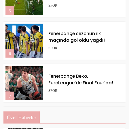
taraftarından Boey’in
SPOR
pozisyonuna yaylım ateşi!
5
Fenerbahçe sezonun ilk
maçında gol oldu yağdı!
SPOR
6
Fenerbahçe Beko,
EuroLeague’de Final Four’da!
SPOR
7
Özel Haberler
Galatasaray, Antalyaspor
maçına hazır
ÖZEL HABERLER