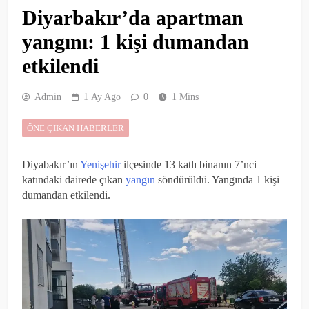
Diyarbakır’da apartman
yangını: 1 kişi dumandan
etkilendi
Admin
1 Ay Ago
0
1 Mins
ÖNE ÇIKAN HABERLER
Diyabakır’ın
Yenişehir
ilçesinde 13 katlı binanın 7’nci
katındaki dairede çıkan
yangın
söndürüldü. Yangında 1 kişi
dumandan etkilendi.