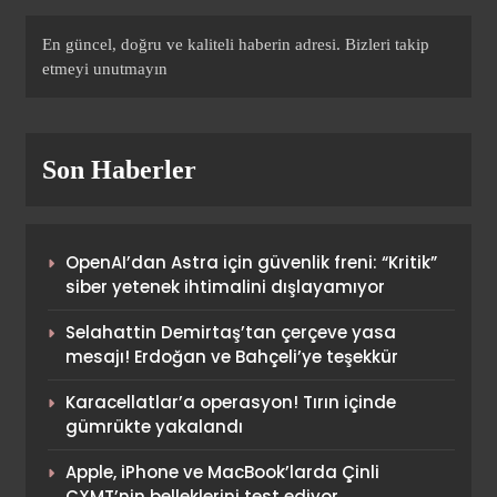
Önemli Anları
SPOR
1
En güncel, doğru ve kaliteli haberin adresi. Bizleri takip
etmeyi unutmayın
(Özet) Paris St Germain –
Liverpool Maçı Özeti ve Tüm
Son Haberler
Önemli Anları
SPOR
2
OpenAI’dan Astra için güvenlik freni: “Kritik”
Göztepe hazırlık maçında
siber yetenek ihtimalini dışlayamıyor
Trabzonspor’u devirdi!
Selahattin Demirtaş’tan çerçeve yasa
SPOR
mesajı! Erdoğan ve Bahçeli’ye teşekkür
3
Karacellatlar’a operasyon! Tırın içinde
gümrükte yakalandı
Acun Ilıcalı, Hull City
Apple, iPhone ve MacBook’larda Çinli
taraftarlarıyla Antalya’da
CXMT’nin belleklerini test ediyor