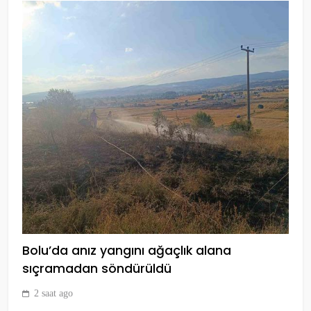
Fenerbahçe Beko,
EuroLeague’de Final Four’da!
SPOR
7
Galatasaray, Antalyaspor
maçına hazır
SPOR
8
Bolu’da anız yangını ağaçlık alana
sıçramadan söndürüldü
Novak Djokovic, Roma Açık’taki
2 saat ago
ilk maçında elendi