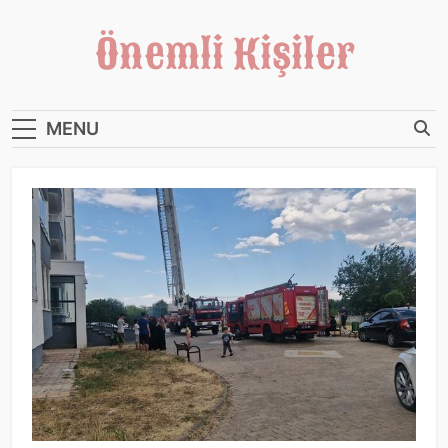
Skip
to
Önemli Kişiler
content
Haberin doğru adresi
MENU