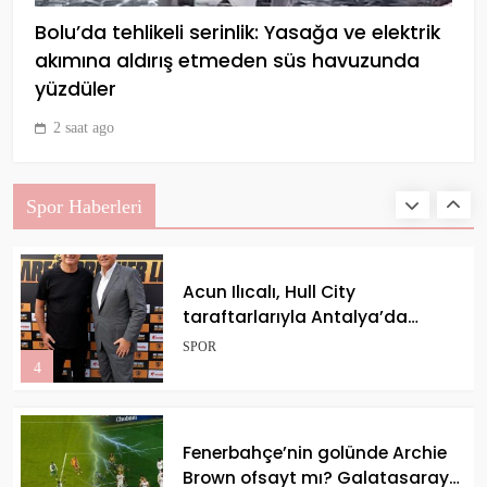
Önemli Anları
SPOR
Bolu’da tehlikeli serinlik: Yasağa ve elektrik
2
akımına aldırış etmeden süs havuzunda
yüzdüler
2 saat ago
Göztepe hazırlık maçında
Trabzonspor’u devirdi!
SPOR
Spor Haberleri
3
Acun Ilıcalı, Hull City
taraftarlarıyla Antalya’da
buluştu
SPOR
4
Fenerbahçe’nin golünde Archie
Brown ofsayt mı? Galatasaray