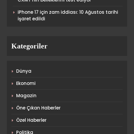
buluştu
SPOR
4
iPhone 17 için zam iddiası: 10 Ağustos tarihi
işaret edildi
Fenerbahçe’nin golünde Archie
Brown ofsayt mı? Galatasaray
taraftarından Boey’in
Kategoriler
SPOR
pozisyonuna yaylım ateşi!
5
Dünya
Fenerbahçe sezonun ilk
maçında gol oldu yağdı!
Ekonomi
SPOR
Magazin
6
Öne Çıkan Haberler
Fenerbahçe Beko,
Özel Haberler
EuroLeague’de Final Four’da!
Politika