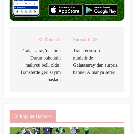
Önceki:
Sonraki:
Yazı
gezinmesi
Galatasaray’da Jhon
Transferin son
Duran paketinin
günlerinde
maliyeti belli oldu!
Galatasaray’dan sürpriz
Transferde geri sayım
hamle! Almanya seferi
başladı
En Popüler Haberler
Rıdvan Dilmen Fenerbahçe’nin
Samsunspor galibiyeti sonrası
takımı yerden yere vurdu!