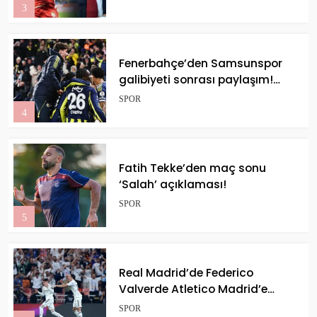
3
Fenerbahçe’den Samsunspor
galibiyeti sonrası paylaşım!
“Vazgeçmek yok…”
SPOR
4
Fatih Tekke’den maç sonu
‘Salah’ açıklaması!
SPOR
5
Real Madrid’de Federico
Valverde Atletico Madrid’e
yüzyılın golünü attı! Resmen
SPOR