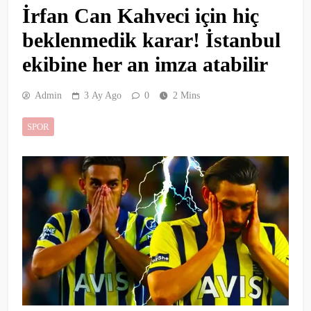
İrfan Can Kahveci için hiç
beklenmedik karar! İstanbul
ekibine her an imza atabilir
Admin
3 Ay Ago
0
2 Mins
SPOR