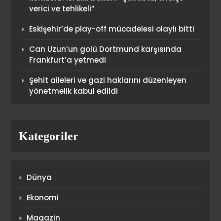
verici ve tehlikeli”
Eskişehir’de play-off mücadelesi olaylı bitti
Abdullah Kavukçu’dan
Can Uzun’un golü Dortmund karşısında
şampiyonluk ve Osimhen
Frankfurt’a yetmedi
açıklaması!
SPOR
3
Şehit aileleri ve gazi haklarını düzenleyen
yönetmelik kabul edildi
Fenerbahçe’den Samsunspor
galibiyeti sonrası paylaşım!
“Vazgeçmek yok…”
Kategoriler
SPOR
4
Dünya
Fatih Tekke’den maç sonu
‘Salah’ açıklaması!
Ekonomi
SPOR
Magazin
5