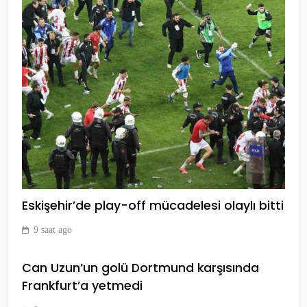
SPOR
7
Ederson’dan transfer
iddialarına yanıt! Türkçe
paylaşım yaptı
SPOR
8
Nihat Kahveci,
Galatasaray’dan ayrılacak ilk
ismi resmen duyurdu!
Eskişehir’de play-off mücadelesi olaylı bitti
SPOR
9
9 saat ago
Can Uzun’un golü Dortmund karşısında
(Özet) Barcelona – Atletico
Frankfurt’a yetmedi
Madrid Maçı Özeti ve Tüm
Önemli Anları
SPOR