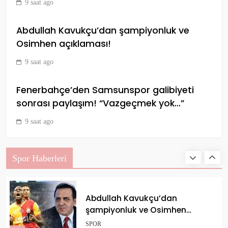
9 saat ago
10
Abdullah Kavukçu’dan şampiyonluk ve
Osimhen açıklaması!
Eskişehir’de play-off
mücadelesi olaylı bitti
9 saat ago
SPOR
1
Fenerbahçe’den Samsunspor galibiyeti
sonrası paylaşım! “Vazgeçmek yok…”
9 saat ago
Can Uzun’un golü Dortmund
karşısında Frankfurt’a yetmedi
SPOR
Spor Haberleri
2
Abdullah Kavukçu’dan
şampiyonluk ve Osimhen
açıklaması!
SPOR