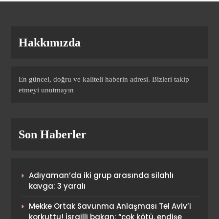
9
(Özet) Barcelona – Atletico
Hakkımızda
Madrid Maçı Özeti ve Tüm
Önemli Anları
SPOR
10
En güncel, doğru ve kaliteli haberin adresi. Bizleri takip
etmeyi unutmayın
Eskişehir’de play-off
mücadelesi olaylı bitti
Son Haberler
SPOR
1
Adıyaman’da iki grup arasında silahlı
Can Uzun’un golü Dortmund
kavga: 3 yaralı
karşısında Frankfurt’a yetmedi
Mekke Ortak Savunma Anlaşması Tel Aviv’i
SPOR
korkuttu! İsrailli bakan: “çok kötü, endişe
2