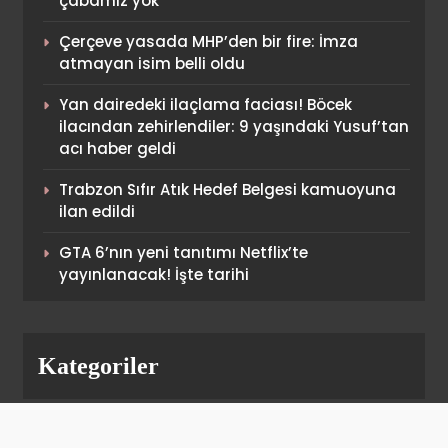
çabamız yok”
SPOR
Çerçeve yasada MHP’den bir fire: İmza
2
atmayan isim belli oldu
Yan dairedeki ilaçlama faciası! Böcek
Galatasaray’dan videolu
ilacından zehirlendiler: 9 yaşındaki Yusuf’tan
paylaşım! “Boğazın gerçek
acı haber geldi
efendisi”
SPOR
Trabzon Sıfır Atık Hedef Belgesi kamuoyuna
3
ilan edildi
GTA 6’nın yeni tanıtımı Netflix’te
Derbi bitti! Leroy Sane’den
yayınlanacak! İşte tarihi
paylaşım geldi
SPOR
4
Kategoriler
Fenerbahçe’de “Talisca”
müjdesi! Yönetim resti gördü,