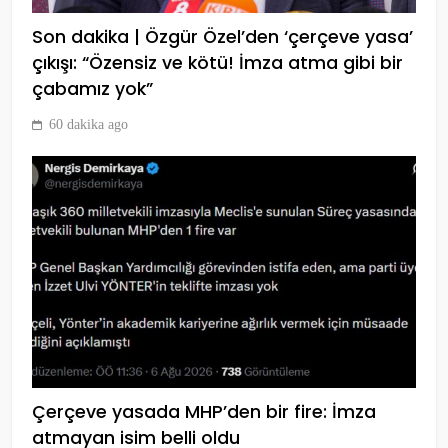
sözleri gündem oldu! “Allah
Son dakika | Özgür Özel’den ‘çerçeve yasa’
Allah, o niye şikayetçiymiş?”
SPOR
çıkışı: “Özensiz ve kötü! İmza atma gibi bir
7
çabamız yok”
60 dakika ago
Galatasaray, Beşiktaş ile
oynadığı son 5 derbide 4 kırmızı
kart gördü
SPOR
8
Uğurcan Çakır’dan fair-play
çağrısı! ” Yakıştıramadım”
SPOR
9
Çerçeve yasada MHP’den bir fire: İmza
atmayan isim belli oldu
Okan Buruk Beşiktaş derbisinin