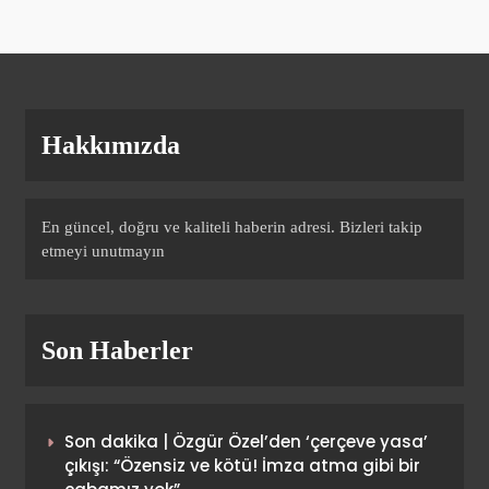
çağrısı! ” Yakıştıramadım”
SPOR
9
Okan Buruk Beşiktaş derbisinin
Hakkımızda
ardından kötü haberi verdi!
SPOR
10
En güncel, doğru ve kaliteli haberin adresi. Bizleri takip
etmeyi unutmayın
Galibiyet sevinci kameralara
böyle yansıdı! Galatasaray’ın
Son Haberler
paylaşımları durmuyor…
SPOR
1
Son dakika | Özgür Özel’den ‘çerçeve yasa’
Fenerbahçe, Nicolo Melli ve Chris
çıkışı: “Özensiz ve kötü! İmza atma gibi bir
Silva ile sözleşme yeniledi