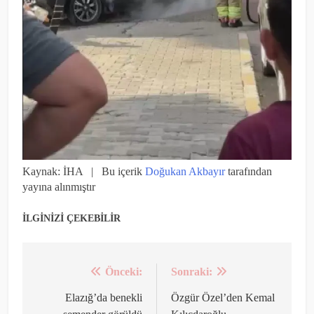
Kaynak: İHA | Bu içerik
Doğukan Akbayır
tarafından
yayına alınmıştır
İLGİNİZİ ÇEKEBİLİR
Önceki:
Sonraki:
Yazı
gezinmesi
Elazığ’da benekli
Özgür Özel’den Kemal