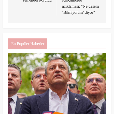
semender görüldü
Kılıçdaroğlu
açıklaması: “Ne desem
‘Bilmiyorum’ diyor”
En Popüler Haberler
Sergen Yalçın’ın Okan Buruk