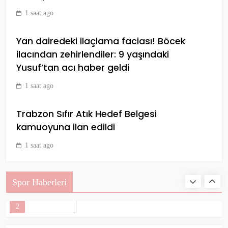
ardından kötü haberi verdi!
1 saat ago
SPOR
10
Yan dairedeki ilaçlama faciası! Böcek
ilacından zehirlendiler: 9 yaşındaki
Yusuf’tan acı haber geldi
Galibiyet sevinci kameralara
böyle yansıdı! Galatasaray’ın
1 saat ago
paylaşımları durmuyor…
SPOR
1
Trabzon Sıfır Atık Hedef Belgesi
kamuoyuna ilan edildi
1 saat ago
Fenerbahçe, Nicolo Melli ve Chris
Silva ile sözleşme yeniledi
SPOR
Spor Haberleri
2
Galatasaray’dan videolu