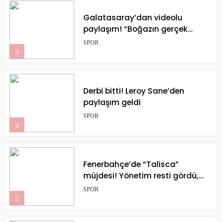
paylaşım! “Boğazın gerçek
efendisi”
SPOR
3
Derbi bitti! Leroy Sane’den
paylaşım geldi
SPOR
4
Fenerbahçe’de “Talisca”
müjdesi! Yönetim resti gördü,
parayı artırdı: Brezilyalı yıldızla
SPOR
işlem tamam!
5
Fatih Tekke: “Galibiyeti